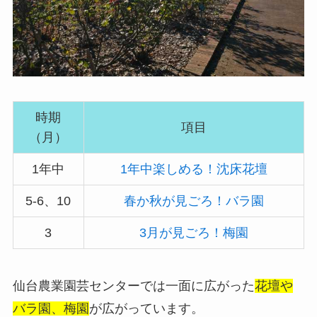
時期
項目
（月）
1年中
1年中楽しめる！沈床花壇
5-6、10
春か秋が見ごろ！バラ園
3
3月が見ごろ！梅園
仙台農業園芸センターでは一面に広がった
花壇や
バラ園、梅園
が広がっています。