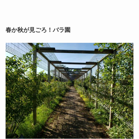
春か秋が見ごろ！バラ園