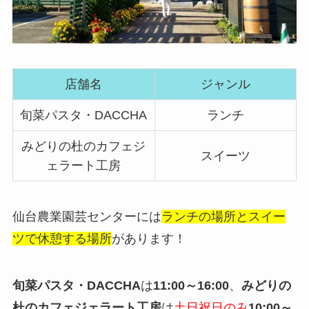
店舗名
ジャンル
旬菜パスタ・DACCHA
ランチ
みどりの杜のカフェジ
スイーツ
ェラート工房
仙台農業園芸センターには
ランチの場所とスイー
ツで休憩する場所
があります！
旬菜パスタ・DACCHA
は
11:00～16:00
、
みどりの
杜のカフェジェラート工房
は
土日祝日のみ
10:00～