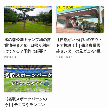
水の森公園キャンプ場の営
【自然がいっぱいのアウト
業情報まとめ | 日帰り利用
ドア施設！】| 仙台農業園
はできる？予約は必要？
芸センターの見どころ4選
2021-06-13
2021-04-27
【名取スポーツパークの
今】| テニスやランニン