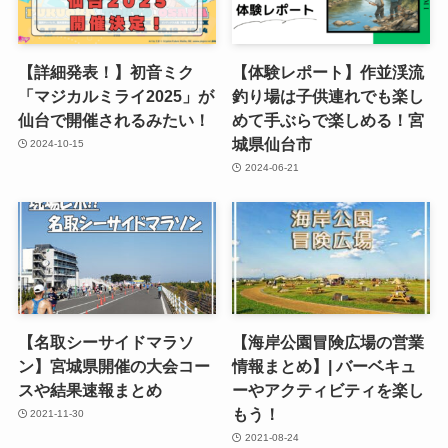
【詳細発表！】初音ミク
【体験レポート】作並渓流
「マジカルミライ2025」が
釣り場は子供連れでも楽し
仙台で開催されるみたい！
めて手ぶらで楽しめる！宮
城県仙台市
2024-10-15
2024-06-21
【名取シーサイドマラソ
【海岸公園冒険広場の営業
ン】宮城県開催の大会コー
情報まとめ】| バーベキュ
スや結果速報まとめ
ーやアクティビティを楽し
もう！
2021-11-30
2021-08-24