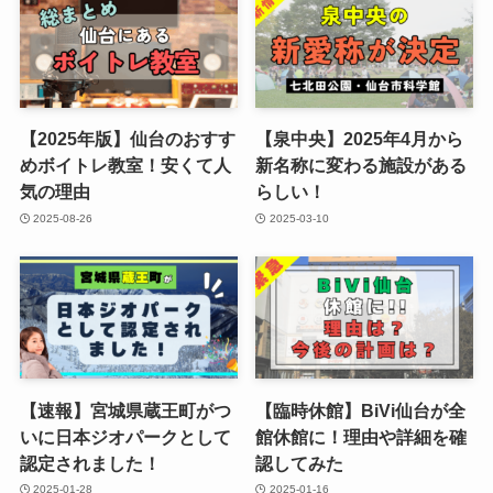
【2025年版】仙台のおすす
【泉中央】2025年4月から
めボイトレ教室！安くて人
新名称に変わる施設がある
気の理由
らしい！
2025-08-26
2025-03-10
【速報】宮城県蔵王町がつ
【臨時休館】BiVi仙台が全
いに日本ジオパークとして
館休館に！理由や詳細を確
認定されました！
認してみた
2025-01-28
2025-01-16