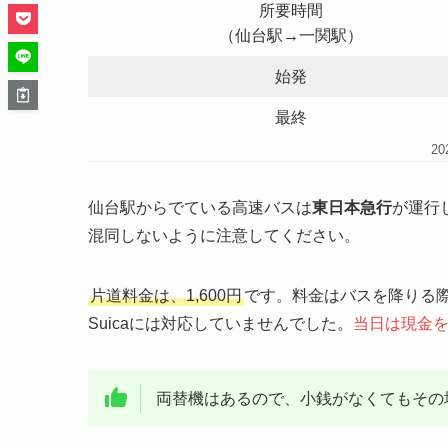
所要時間
（仙台駅→一関駅）
始発
最終
2
仙台駅からでている高速バスは
東日本急行
が運行
混同しないように注意してください。
片道料金は、1,600円
です。料金はバスを降りる際
Suicaには対応していませんでした。
当日は現金
両替機はあるので、小銭がなくてもその