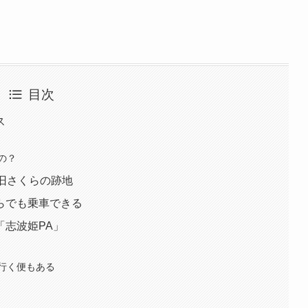
目次
ス
の？
旧さくらの跡地
らでも乗車できる
「志波姫PA」
行く便もある