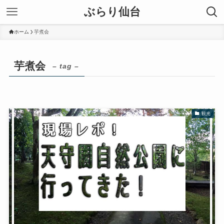
ぶらり仙台
ホーム
芋煮会
芋煮会
– tag –
観光